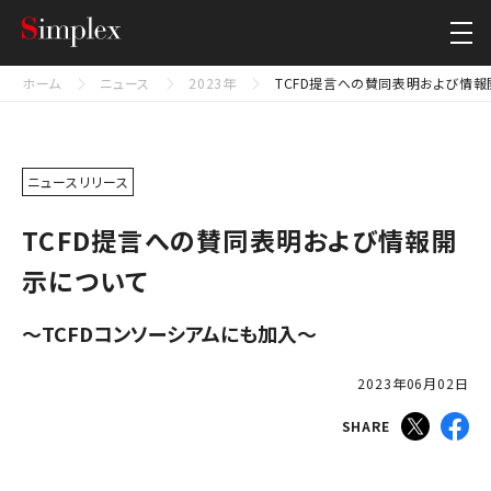
シンプレクス・ホールディングス株式会社
Close
ホーム
ニュース
2023年
TCFD提言への賛同表明および情報
ニュースリリース
TCFD提言への賛同表明および情報開
示について
〜TCFDコンソーシアムにも加入〜
2023年06月02日
SHARE