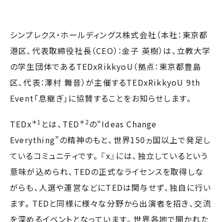
シンプレクス・ホールディングス株式会社（本社：東京都
港区、代表取締役社長（CEO）：金子 英樹）は、立教大学
の学生団体であるTEDxRikkyoU（拠点：東京都豊島
区、代表：澤村 舞音）が主催するTEDxRikkyoU 9th
Event「息継ぎ」に協賛することをお知らせします。
＊1
＊2
TEDx
とは、TED
の“Ideas Change
Everything”の精神のもと、世界150ヵ国以上で発足し
ているコミュニティです。『x』には、独立しているという
意味が込められ、TEDの正式なライセンスを取得しな
がらも、人選や運営などにTEDは関与せず、独自に行い
ます。TEDと同様に様々な分野から出演者を招き、交流
を深めるイベントとなっています。世界各地で開かれた