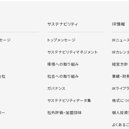
ィングス株式会社
サステナビリティ
IR情報
ッセージ
トップメッセージ
IRニュー
サステナビリティマネジメント
IRカレン
環境への取り組み
経営方針
会社
社会への取り組み
業績・財
ガバナンス
IRライブ
サステナビリティデータ集
株式につ
バー
社外評価・加盟団体
個人投資
よくある