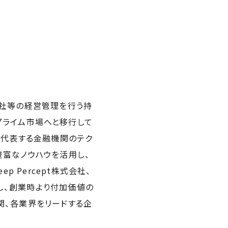
会社等の経営管理を行う持
証プライム市場へと移行して
を代表する金融機関のテク
豊富なノウハウを活用し、
 Percept株式会社、
創設し、創業時より付加価値の
関、各業界をリードする企