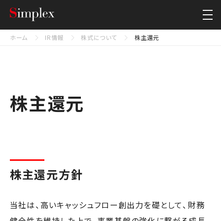
シンプレクス・ホールディングス株式会社
Close
ホーム
IR情報
株式について
株主還元
株主還元
株主還元方針
当社は、高いキャッシュフロー創出力を礎として、財務
健全性を維持した上で、事業基盤の強化に繋がる成長