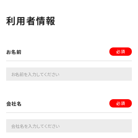
「当社」といいます。）の保有する会社、サービス又は
商品等のロゴ、アイコン、マーク等（以下総称して「当
利用者情報
社ロゴ」といいます。）の使用条件を定めたもので
す。
（使用手続）
お名前
必須
第2条 当社ロゴを使用しようとする者（以下「使用
者」といいます。）は、当社が定める申請フォームに必
要事項を入力の上、当社ロゴの使用申請を行うもの
とします。
会社名
必須
2 当社グループは、前項の使用申請に基づき、自己
の裁量により使用者に対する当社ロゴの使用許諾の
可否を決定し、所定の方法により、使用者に対してそ
の結果を通知するものとします。