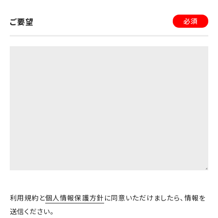
有用性、最新性、真実性及び適法性その他一切につ
いて、法律上又は事実上の瑕疵がないことを明示的
ご要望
必須
にも黙示的にもいかなる保証もせず、また、使用者が
当社ロゴを使用してなされた行為及びその結果につ
いて、一切の責任を負わないものとします。
（使用の報告・是正・中止等）
第8条 当社は、使用者が本規約に違反し又はその
おそれがあると認めた場合その他当社が必要と認め
た場合には、使用者に対し、当社ロゴの使用方法の報
告若しくは是正又は使用の中止等を求めることがで
きるものとし、使用者は、これに従うものとします。
（不履行の報告）
利用規約と
個人情報保護方針
に同意いただけましたら、情報を
送信ください。