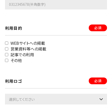
（使用方法）
第5条 使用者は、当社ロゴの使用にあたっては、当
社が別途定めるガイドラインを遵守しなければなりま
利用目的
必須
せん。
WEBサイトへの掲載
（第三者提供の禁止）
営業資料等への掲載
記事での利用
第6条 使用者は、当社ロゴを、当社の事前の承諾を
その他
得ずに、第三者に提供し、又は使用させてはなりませ
ん。
利用ロゴ
必須
（非保証）
第7条 使用者は、当社ロゴを自らの責任において使
用するものとし、当社は、当社ロゴの完全性、正確性、