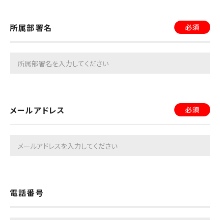
3 使用者は、前項の場合において、当社ロゴの使用
所属部署名
必須
を認める旨の通知を受けたことをもって、当該使用許
諾を受けたものとします。
（使用料）
第3条 当社ロゴの使用料は、無償とします。ただ
メールアドレス
必須
し、使用の許諾に際し、当社の裁量により有償とする
場合があります。
（使用目的）
第4条 使用者は、第2条第1項において申請し、許諾
電話番号
を受けた使用目的の範囲及び当社が指定した範囲を
超えて当社ロゴを使用してはなりません。